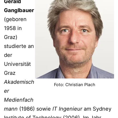
Gerald
Ganglbauer
(geboren
1958 in
Graz)
studierte an
der
Universität
Graz
Akademisch
Foto: Christian Plach
er
Medienfach
mann
(1986) sowie
IT Ingenieur
am Sydney
Institute of Technology (2006). Im Jahr