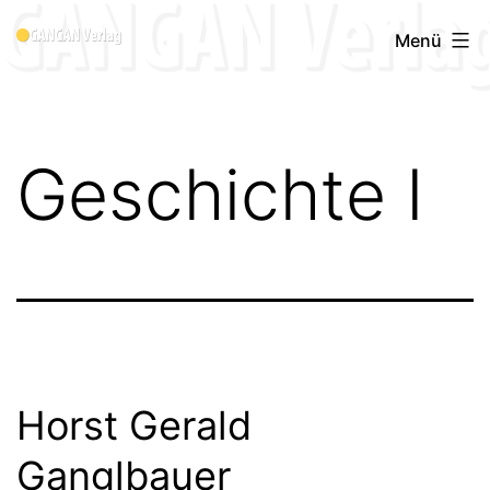
Zum
Menü
Inhalt
springen
Geschichte I
Horst Gerald
Ganglbauer