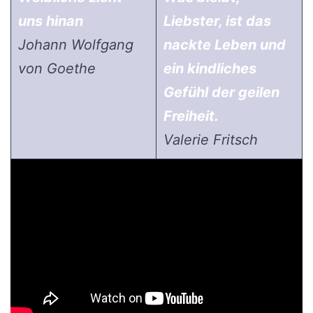
uns hinan
Liebster, ist das
Johann Wolfgang
nackte Leben und
von Goethe
ein kindliches
Gefühl der geilen
Freiheit.
Valerie Fritsch