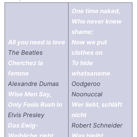
One time naked,
Who never knew
shame;
All you need is love
Now we put
The Beatles
clothes on
Cherchez la
To hide
femme
whatsaname
.
Alexandre Dumas
Oodgeroo
Wise Men Say,
Noonuccal
Only Fools Rush In
Wer liebt, schläft
Elvis Presley
nicht
Das Ewig-
Robert Schneider
Weibliche zieht
Was bleibt,