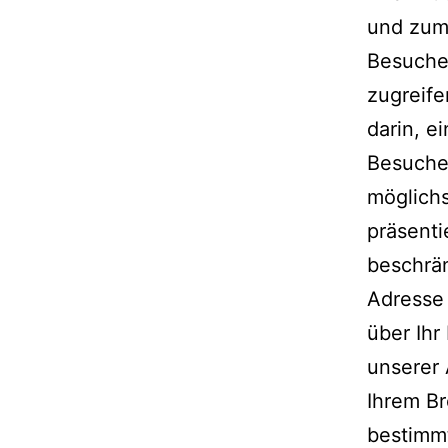
und zum
Besucher
zugreife
darin, e
Besuche
möglichs
präsenti
beschrän
Adresse 
über Ihr
unserer 
Ihrem Br
bestimm