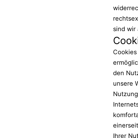
widerrec
rechtsex
sind wir
Cook
Cookies 
ermögli
den Nut
unsere W
Nutzungs
Internet
komforta
einersei
Ihrer N