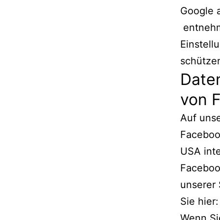
Google 
entnehm
Einstell
schütze
Date
von 
Auf unse
Facebook
USA inte
Facebook
unserer 
Sie hier
Wenn Sie