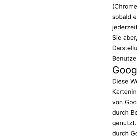
(Chrome,
sobald e
jederzei
Sie aber
Darstell
Benutze
Goog
Diese We
Karteni
von Goo
durch Be
genutzt.
durch G