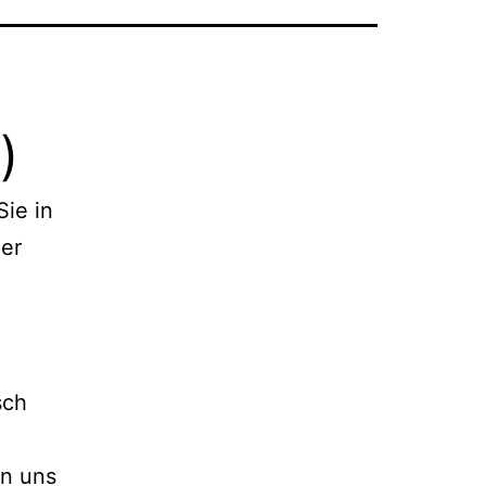
)
Sie in
er
sch
on uns