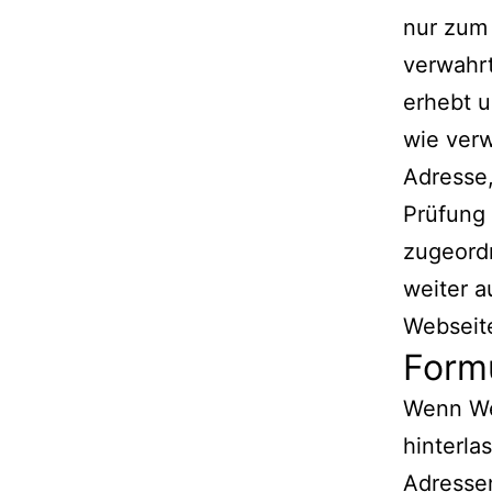
nur zum
verwahrt
erhebt 
wie verw
Adresse,
Prüfung
zugeord
weiter a
Webseite
Form
Wenn We
hinterla
Adressen