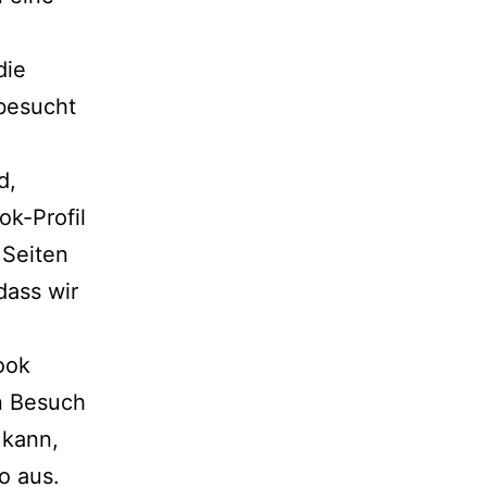
die
 besucht
n
d,
ok-Profil
 Seiten
dass wir
ook
n Besuch
 kann,
o aus.