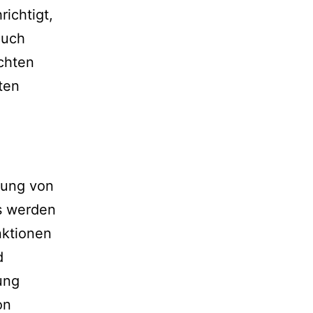
richtigt,
auch
achten
ten
lung von
s werden
nktionen
d
ung
on