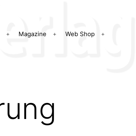
Magazine
Web Shop
Menü
Menü
Menü
öffnen
öffnen
öffnen
rung