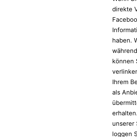
direkte
Facebook
Informat
haben. 
während 
können S
verlink
Ihrem Be
als Anbi
übermit
erhalte
unserer
loggen S