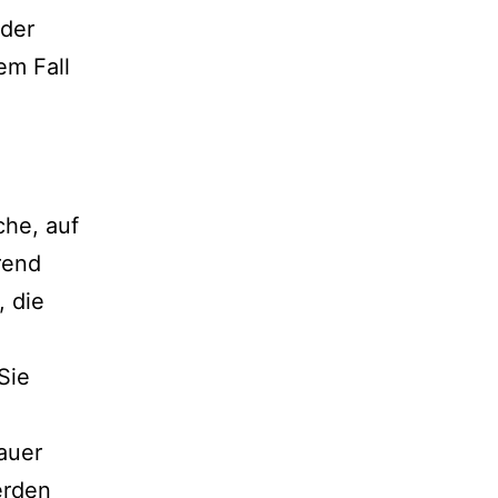
oder
em Fall
he, auf
rend
, die
Sie
Dauer
erden