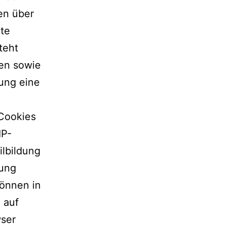
en über
ite
teht
nen sowie
ung eine
 Cookies
IP-
ilbildung
zung
können in
 auf
ser