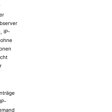
r
er
bserver
, IP-
 ohne
sonen
cht
r
nträge
IP-
 jemand