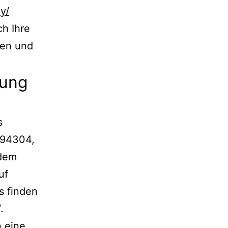
y/
h Ihre
ten und
zung
s
 94304,
 dem
uf
s finden
.
n eine