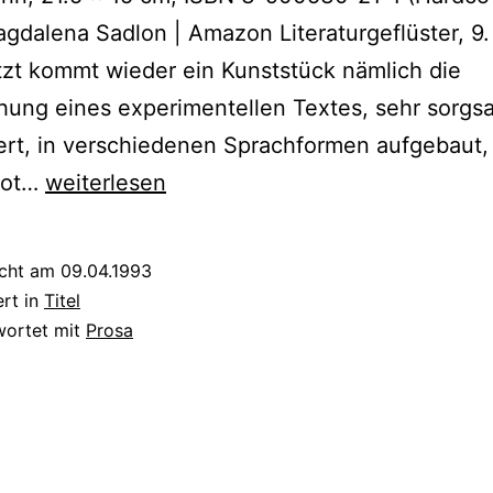
gdalena Sadlon | Amazon Literaturgeflüster, 9. 
zt kommt wieder ein Kunststück nämlich die
hung eines experimentellen Textes, sehr sorgs
ert, in verschiedenen Sprachformen aufgebaut,
Magdalena
lot…
weiterlesen
Sadlon:
Entweder
icht am
09.04.1993
Olga
ert in
Titel
wortet mit
Prosa