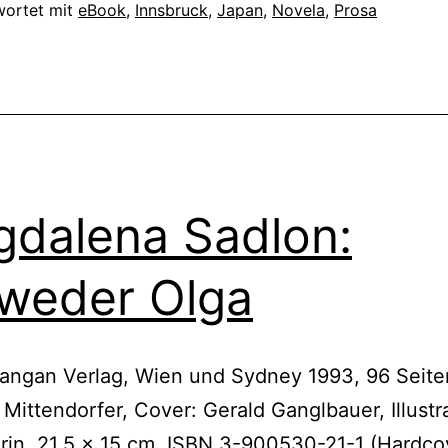
wortet mit
eBook
,
Innsbruck
,
Japan
,
Novela
,
Prosa
dalena Sadlon:
weder Olga
angan Verlag, Wien und Sydney 1993, 96 Seiten
 Mittendorfer, Cover: Gerald Ganglbauer, Illustr
rin, 21.5 x 15 cm, ISBN 3-900530-21-1 (Hardco