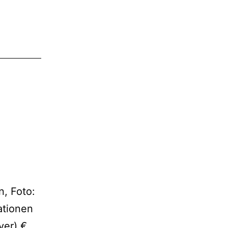
, Foto:
ationen
ver) €