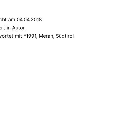
Ladurner
icht am
04.04.2018
ert in
Autor
wortet mit
*1991
,
Meran
,
Südtirol