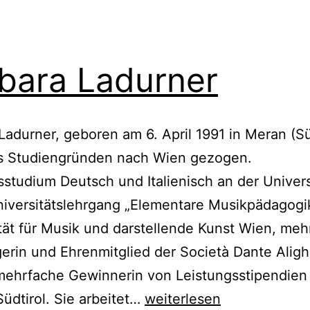
bara Ladurner
Ladurner, geboren am 6. April 1991 in Meran (Süd
s Studiengründen nach Wien gezogen.
studium Deutsch und Italienisch an der Univers
iversitätslehrgang „Elementare Musikpädagogi
tät für Musik und darstellende Kunst Wien, me
gerin und Ehrenmitglied der Società Dante Alighi
mehrfache Gewinnerin von Leistungsstipendien
Barbara
üdtirol. Sie arbeitet…
weiterlesen