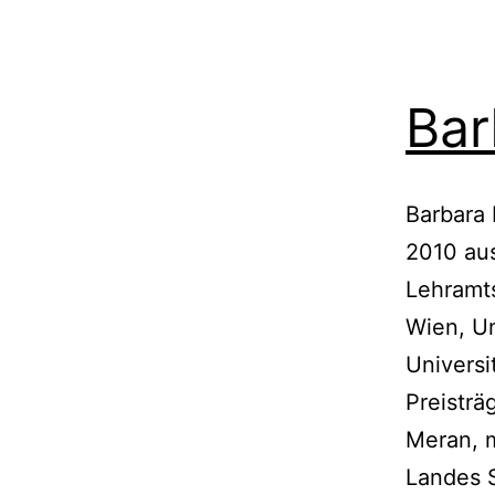
Bar
Barbara 
2010 au
Lehramts
Wien, Un
Universi
Preisträ
Meran, 
Landes S