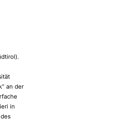
tirol).
ität
k“ an der
hrfache
eri in
 des